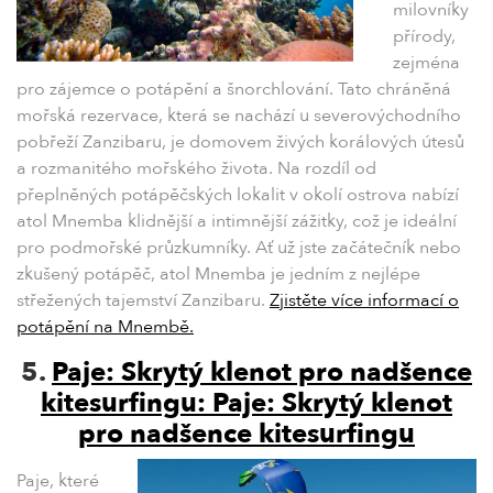
milovníky
přírody,
zejména
pro zájemce o potápění a šnorchlování. Tato chráněná
mořská rezervace, která se nachází u severovýchodního
pobřeží Zanzibaru, je domovem živých korálových útesů
a rozmanitého mořského života. Na rozdíl od
přeplněných potápěčských lokalit v okolí ostrova nabízí
atol Mnemba klidnější a intimnější zážitky, což je ideální
pro podmořské průzkumníky. Ať už jste začátečník nebo
zkušený potápěč, atol Mnemba je jedním z nejlépe
střežených tajemství Zanzibaru.
Zjistěte více informací o
potápění na Mnembě.
5.
Paje: Skrytý klenot pro nadšence
kitesurfingu: Paje: Skrytý klenot
pro nadšence kitesurfingu
Paje, které