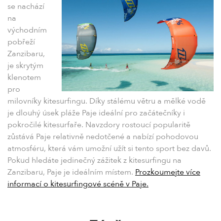
se nachází
na
východním
pobřeží
Zanzibaru,
je skrytým
klenotem
pro
milovníky kitesurfingu. Díky stálému větru a mělké vodě
je dlouhý úsek pláže Paje ideální pro začátečníky i
pokročilé kitesurfaře. Navzdory rostoucí popularitě
zůstává Paje relativně nedotčené a nabízí pohodovou
atmosféru, která vám umožní užít si tento sport bez davů.
Pokud hledáte jedinečný zážitek z kitesurfingu na
Zanzibaru, Paje je ideálním místem.
Prozkoumejte více
informací o kitesurfingové scéně v Paje.