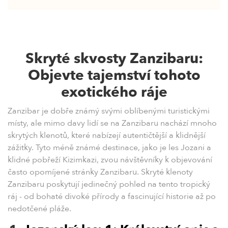
Skryté skvosty Zanzibaru:
Objevte tajemství tohoto
exotického ráje
Zanzibar je dobře známý svými oblíbenými turistickými
místy, ale mimo davy lidí se na Zanzibaru nachází mnoho
skrytých klenotů, které nabízejí autentičtější a klidnější
zážitky. Tyto méně známé destinace, jako je les Jozani a
klidné pobřeží Kizimkazi, zvou návštěvníky k objevování
často opomíjené stránky Zanzibaru. Skryté klenoty
Zanzibaru poskytují jedinečný pohled na tento tropický
ráj - od bohaté divoké přírody a fascinující historie až po
nedotčené pláže.