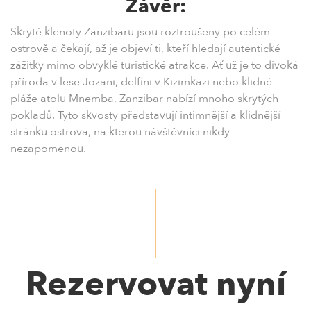
Závěr:
Skryté klenoty Zanzibaru jsou roztroušeny po celém
ostrově a čekají, až je objeví ti, kteří hledají autentické
zážitky mimo obvyklé turistické atrakce. Ať už je to divoká
příroda v lese Jozani, delfíni v Kizimkazi nebo klidné
pláže atolu Mnemba, Zanzibar nabízí mnoho skrytých
pokladů. Tyto skvosty představují intimnější a klidnější
stránku ostrova, na kterou návštěvníci nikdy
nezapomenou.
Rezervovat nyní