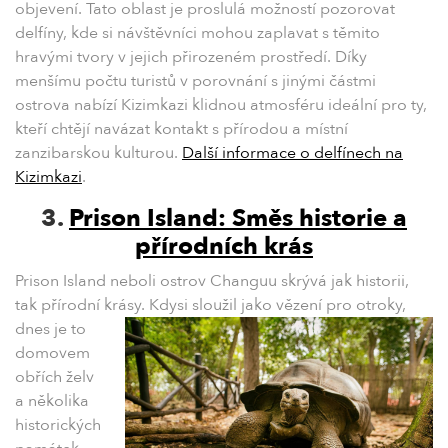
objevení. Tato oblast je proslulá možností pozorovat
delfíny, kde si návštěvníci mohou zaplavat s těmito
hravými tvory v jejich přirozeném prostředí. Díky
menšímu počtu turistů v porovnání s jinými částmi
ostrova nabízí Kizimkazi klidnou atmosféru ideální pro ty,
kteří chtějí navázat kontakt s přírodou a místní
zanzibarskou kulturou.
Další informace o delfínech na
Kizimkazi
.
3.
Prison Island: Směs historie a
přírodních krás
Prison Island neboli ostrov Changuu skrývá jak historii,
tak přírodní krásy. Kdysi sloužil jako vězení pro otroky,
dnes je to
domovem
obřích želv
a několika
historických