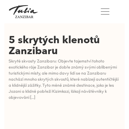
Přeskočit
na
obsah
5 skrytých klenotů
Zanzibaru
Skryté skvosty Zanzibaru: Objevte tajemství tohoto
exotického ráje Zanzibar je dobře známý svými oblíbenými
turistickými místy, ale mimo davy lidí se na Zanzibaru
nachází mnoho skrytých skvostů, které nabízejí autentičtější
a klidnější zážitky. Tyto méně známé destinace, jako je les
Jozani a klidné pobřeží Kizimkazi, lákají návštěvníky k
objevování [...]