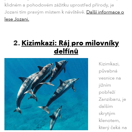
klidném a pohodovém zážitku uprostřed přírody, je
Jozani tím pravým místem k návštěvě.
Další informace o
lese Jozani.
2.
Kizimkazi: Ráj pro milovníky
delfínů
Kizimkazi,
půvabná
vesnice na
jižním
pobřeží
Zanzibaru, je
dalším
skrytým
klenotem,
který čeká na