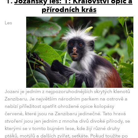
1.
Jozanský les: 1: Království opic a
přírodních krás
Les
Jozani je jedním z nejpozoruhodnějších skrytých klenotů
Zanzibaru. Je největším národním parkem na ostrově a
nabízí příležitost spatřit ohrožené opice kolopásy
červené, které jsou na Zanzibaru jedinečné. Tato hravá
stvoření jsou jen jedním z mnoha divů divoké přírody, se
kterými se v tomto bujném lese, kde žijí různé druhy
ptáků, motýlů a dalších zvířat, setkáte. Pokud toužíte po