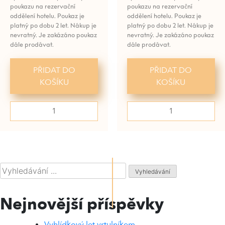
poukazu na rezervační
poukazu na rezervační
oddělení hotelu. Poukaz je
oddělení hotelu. Poukaz je
platný po dobu 2 let. Nákup je
platný po dobu 2 let. Nákup je
nevratný. Je zakázáno poukaz
nevratný. Je zakázáno poukaz
dále prodávat.
dále prodávat.
PŘIDAT DO
PŘIDAT DO
KOŠÍKU
KOŠÍKU
Poukaz
Poukaz
na
na
množství
množství
500
50
$
$
Hledat:
Nejnovější příspěvky
Vyhlídkový let vrtulníkem