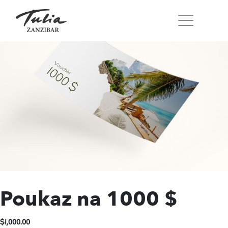
Přeskočit
na
obsah
Poukaz na 1000 $
$
1,000.00