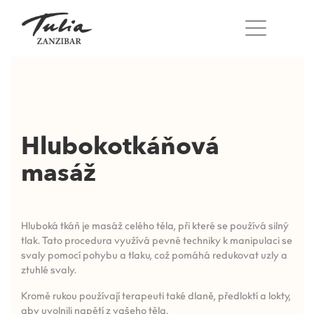
Přeskočit
na
obsah
Hlubokotkáňová
masáž
Hluboká tkáň je masáž celého těla, při které se používá silný
tlak. Tato procedura využívá pevné techniky k manipulaci se
svaly pomocí pohybu a tlaku, což pomáhá redukovat uzly a
ztuhlé svaly.
Kromě rukou používají terapeuti také dlaně, předloktí a lokty,
aby uvolnili napětí z vašeho těla.