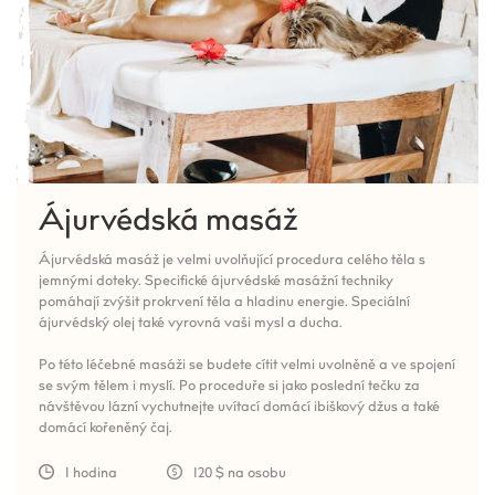
Ájurvédská masáž
Ájurvédská masáž je velmi uvolňující procedura celého těla s
jemnými doteky. Specifické ájurvédské masážní techniky
pomáhají zvýšit prokrvení těla a hladinu energie. Speciální
ájurvédský olej také vyrovná vaši mysl a ducha.
Po této léčebné masáži se budete cítit velmi uvolněně a ve spojení
se svým tělem i myslí. Po proceduře si jako poslední tečku za
návštěvou lázní vychutnejte uvítací domácí ibiškový džus a také
domácí kořeněný čaj.
1 hodina
120 $ na osobu