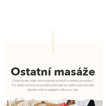
Ostatní masáže
Chtěli byste vidět více možností masáží a dalších procedur?
Pro další varianty se prosím podívejte na další možnosti níže,
abyste našli tu nejlepší volbu pro vás.