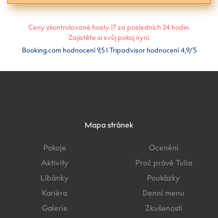
Ceny zkontrolované hosty
17
za posledních 24 hodin.
Zajistěte si svůj pokoj nyní.
Booking.com hodnocení 9,5 I Tripadvisor hodnocení 4,9/5
Mapa stránek
Pokoje
Ocenění
Aktivity
Proč právě Tulia
Líbánky
Poukázky
Kariéra
Denní menu
Galerie
Zkušenosti