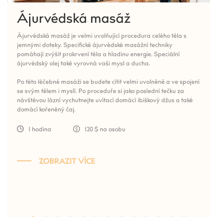
Ájurvédská masáž
Ájurvédská masáž je velmi uvolňující procedura celého těla s
jemnými doteky. Specifické ájurvédské masážní techniky
pomáhají zvýšit prokrvení těla a hladinu energie. Speciální
ájurvédský olej také vyrovná vaši mysl a ducha.
Po této léčebné masáži se budete cítit velmi uvolněně a ve spojení
se svým tělem i myslí. Po proceduře si jako poslední tečku za
návštěvou lázní vychutnejte uvítací domácí ibiškový džus a také
domácí kořeněný čaj.
1 hodina
120 $ na osobu
ZOBRAZIT VÍCE