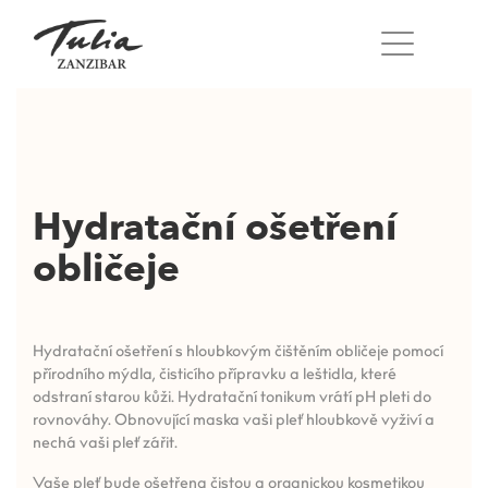
Přeskočit
na
obsah
Hydratační ošetření
obličeje
Hydratační ošetření s hloubkovým čištěním obličeje pomocí
přírodního mýdla, čisticího přípravku a leštidla, které
odstraní starou kůži. Hydratační tonikum vrátí pH pleti do
rovnováhy. Obnovující maska vaši pleť hloubkově vyživí a
nechá vaši pleť zářit.
Vaše pleť bude ošetřena čistou a organickou kosmetikou