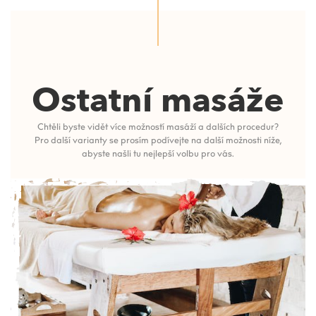
Ostatní masáže
Chtěli byste vidět více možností masáží a dalších procedur?
Pro další varianty se prosím podívejte na další možnosti níže,
abyste našli tu nejlepší volbu pro vás.