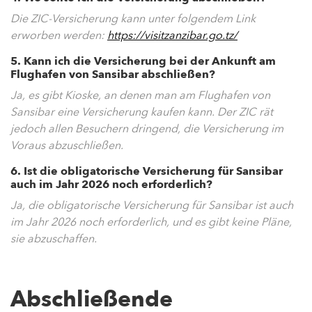
Die ZIC-Versicherung kann unter folgendem Link
erworben werden:
https://visitzanzibar.go.tz/
5. Kann ich die Versicherung bei der Ankunft am
Flughafen von Sansibar abschließen?
Ja, es gibt Kioske, an denen man am Flughafen von
Sansibar eine Versicherung kaufen kann. Der ZIC rät
jedoch allen Besuchern dringend, die Versicherung im
Voraus abzuschließen.
6. Ist die obligatorische Versicherung für Sansibar
auch im Jahr 2026 noch erforderlich?
Ja, die obligatorische Versicherung für Sansibar ist auch
im Jahr 2026 noch erforderlich, und es gibt keine Pläne,
sie abzuschaffen.
Abschließende