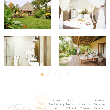
Deluxe
Royal
Luxuriöse
Deluxe
Gartenbungalow
Garden
Luxuriöse
Villa am
Garten-
mit
Villa mit
Villa am
Meer mit