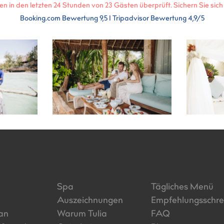
en in den letzten 24 Stunden von
23
Gästen überprüft. Sichern Sie sich 
Booking.com Bewertung 9,5 I Tripadvisor Bewertung 4,9/5
Spa
Tägliches Menü
Auszeichnungen
Empfehlungsschre
an
Warum Tulia
FAQ