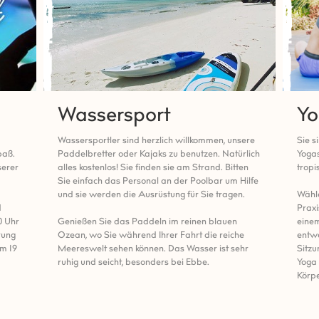
Wassersport
Y
Wassersportler sind herzlich willkommen, unsere
Sie s
paß.
Paddelbretter oder Kajaks zu benutzen. Natürlich
Yogas
serer
alles kostenlos! Sie finden sie am Strand. Bitten
tropi
Sie einfach das Personal an der Poolbar um Hilfe
und sie werden die Ausrüstung für Sie tragen.
Wähle
d
Praxi
0 Uhr
Genießen Sie das Paddeln im reinen blauen
einem
rung
Ozean, wo Sie während Ihrer Fahrt die reiche
entw
m 19
Meereswelt sehen können. Das Wasser ist sehr
Sitz
ruhig und seicht, besonders bei Ebbe.
Yoga 
Körpe