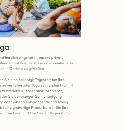
oga
Fitnessstud
ind herzlich eingeladen, unsere privaten
Möchten Sie Ihren Urlau
tunden auf Ihrer Terrasse oder inmitten des
Sie die einmalige Gelegen
schen Gartens zu genießen.
ausgestattete Fitnessstu
Egal, ob Sie Kardio-Train
n Sie eine beliebige Tageszeit, um Ihre
Gewichtheben bevorzugen
s zu vertiefen oder Yoga zum ersten Mal mit
für alle Trainingsarten g
 zertifizierten Lehrer auszuprobieren,
eder Sie bevorzugen Sonnenaufgang
Wenn Sie eine Anleitung f
ung oder Abend entspannende Stretching.
wünschen, können Sie au
ist eine großartige Praxis, bei der Sie Ihren
privaten Fitnesskurs buch
r, Ihren Geist und Ihre Seele pflegen können.
Fitnessniveau und Ihre g
abgestimmt ist.