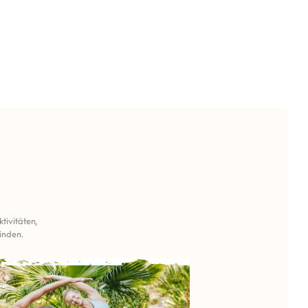
tivitäten,
inden.