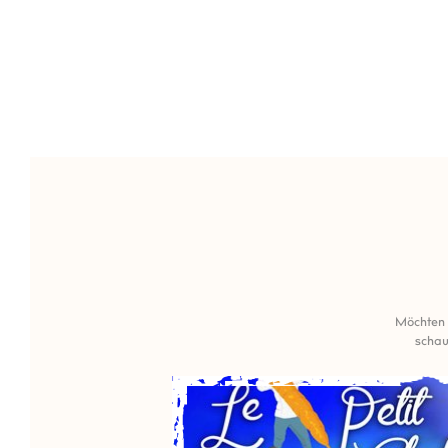
Möchten S
schau