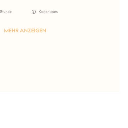
 Stunde
Kostenloses
1 Stunde
MEHR ANZEIGEN
MEHR ANZ