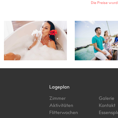
Die Preise wurd
Lageplan
Zimmer
Galerie
Aktivitäten
Kontakt
Flitterwochen
Essenspl