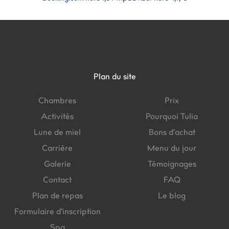
Plan du site
Chambres
Prix
Activités
Pourquoi Tulia
Lune de miel
Bons d'achat
Carrière
Menu du jour
Galerie
Témoignages
Contact
FAQ
Plan de repas
Le blog
Formulaire d'inscription
Spa