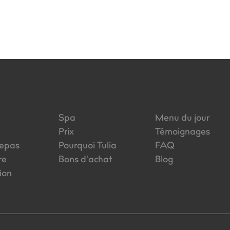
Spa
Menu du jour
Prix
Témoignages
repas
Pourquoi Tulia
FAQ
re
Bons d'achat
Blog
tion