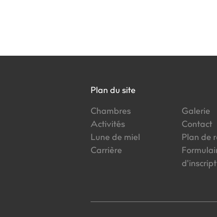
Plan du site
Chambres
Galerie
Activités
Contact
Lune de miel
Plan de 
Carrière
Formulai
d'inscrip