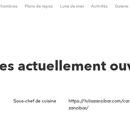
Chambres
Plans de repas
Lune de miel
Activités
Galerie
es actuellement ou
Sous-chef de cuisine
https://tuliazanzibar.com/car
zanzibar/