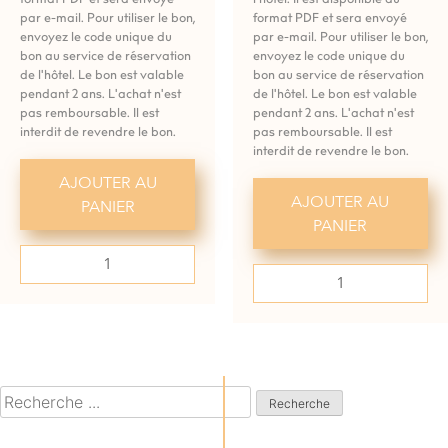
par e-mail. Pour utiliser le bon,
format PDF et sera envoyé
envoyez le code unique du
par e-mail. Pour utiliser le bon,
bon au service de réservation
envoyez le code unique du
de l'hôtel. Le bon est valable
bon au service de réservation
pendant 2 ans. L'achat n'est
de l'hôtel. Le bon est valable
pas remboursable. Il est
pendant 2 ans. L'achat n'est
interdit de revendre le bon.
pas remboursable. Il est
interdit de revendre le bon.
AJOUTER AU
AJOUTER AU
PANIER
PANIER
Bon
Bon
pour
pour
une
une
quantité
quantité
de
de
1000
500
Recherche
de
: